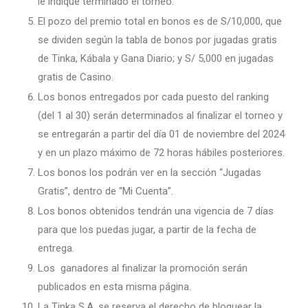
le indique terminado el torneo.
El pozo del premio total en bonos es de S/
1
0,000, que
se dividen según la tabla de bonos por jugadas gratis
de Tinka,
Kábala
y Gana Diario; y S/
5
,000 en jugadas
gratis de Casino.
Los bonos entregados por cada puesto del ranking
(del 1 al 30) serán determinados al finalizar el torneo y
se entregarán a partir del
día
01
de noviembre del 2024
y
en un plazo máximo de
72 horas hábiles posteriores
.
Los bonos los podrán ver en la sección “Jugadas
Gratis”, dentro de “Mi Cuenta”.
Los bonos obtenidos tendrán una vigencia de 7 días
para que los puedas jugar, a partir de la fecha de
entrega.
Los ganadores al finalizar la promoción serán
publicados en esta misma página.
La Tinka S.A. se reserva el derecho de bloquear la