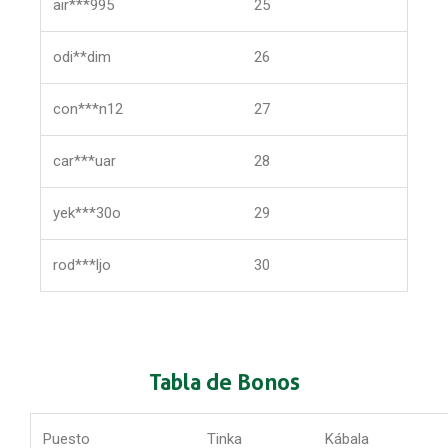
air***995
25
odi**dim
26
con***n12
27
car***uar
28
yek***30o
29
rod***ljo
30
Tabla de Bonos
Puesto
Tinka
Kábala