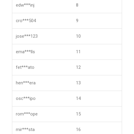
edw***inj
8
cro***504
9
jose***123
10
ema***lls
11
fet***ato
12
hen***era
13
osc***ipo
14
rom***ope
15
mir***sta
16