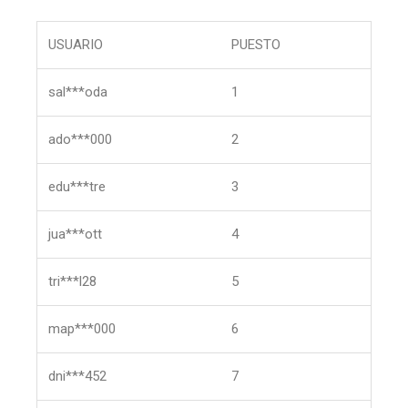
USUARIO
PUESTO
sal***oda
1
ado***000
2
edu***tre
3
jua***ott
4
tri***l28
5
map***000
6
dni***452
7