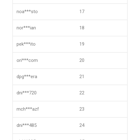
noa***sto
17
nor***ian
18
pek***ito
19
ori***com
20
dpg***era
21
dni***720
22
mch***azf
23
dni***485
24