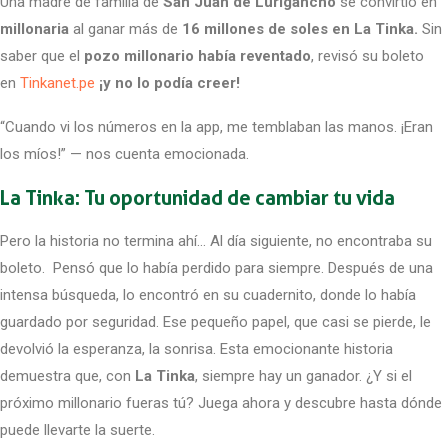
Una madre de familia de
San Juan de Lurigancho
se convirtió en
millonaria
al ganar más de
16 millones de soles en La Tinka.
Sin
saber que el
pozo millonario había reventado
, revisó su boleto
en
Tinkanet.pe
¡y no lo podía creer!
“Cuando vi los números en la app, me temblaban las manos. ¡Eran
los míos!” — nos cuenta emocionada.
La Tinka: Tu oportunidad de cambiar tu vida
Pero la historia no termina ahí… Al día siguiente, no encontraba su
boleto. Pensó que lo había perdido para siempre. Después de una
intensa búsqueda, lo encontró en su cuadernito, donde lo había
guardado por seguridad. Ese pequeño papel, que casi se pierde, le
devolvió la esperanza, la sonrisa. Esta emocionante historia
demuestra que, con
La Tinka
, siempre hay un ganador. ¿Y si el
próximo millonario fueras tú? Juega ahora y descubre hasta dónde
puede llevarte la suerte.