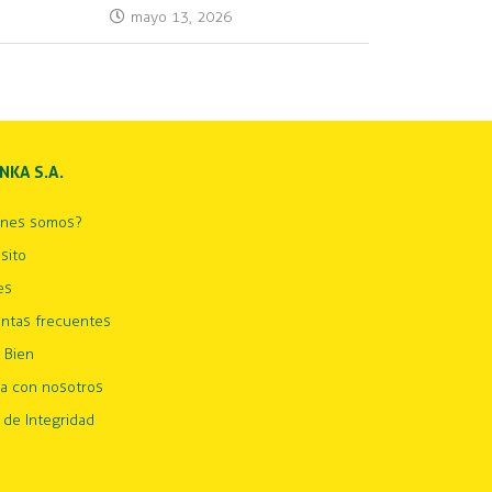
mayo 13, 2026
INKA S.A.
énes somos?
sito
es
ntas frecuentes
 Bien
ja con nosotros
 de Integridad