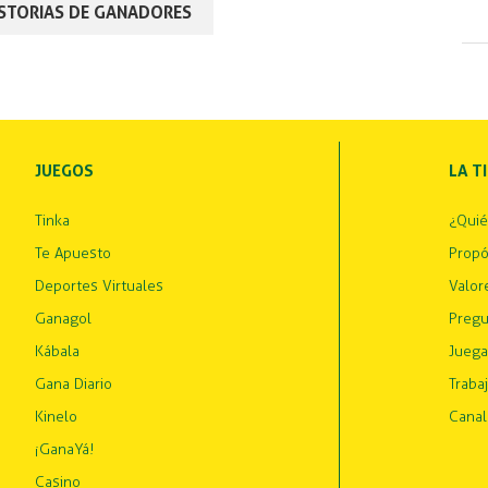
ISTORIAS DE GANADORES
JUEGOS
LA T
Tinka
¿Qui
Te Apuesto
Propó
Deportes Virtuales
Valor
Ganagol
Pregu
Kábala
Juega
Gana Diario
Traba
Kinelo
Canal
¡GanaYá!
Casino